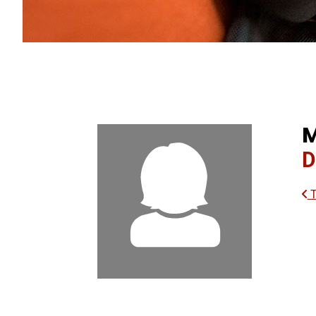
M
D
T