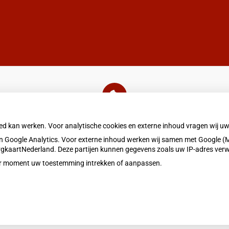
U heeft geen toestemming gegeven voor
externe inhoud
die nodig is om dit te zien.
oed kan werken. Voor analytische cookies en externe inhoud vragen wij 
Cookie-instellingen wijzigen
 Google Analytics. Voor externe inhoud werken wij samen met Google (M
ZorgkaartNederland. Deze partijen kunnen gegevens zoals uw IP-adres ver
eder moment uw toestemming intrekken of aanpassen.
Bezoek
Privacy v
onze
facebook
pagina