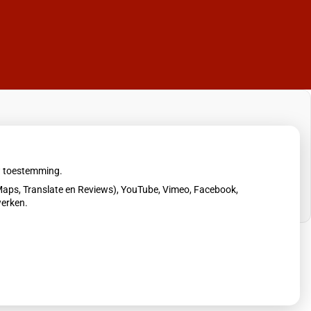
uw toestemming.
aps, Translate en Reviews), YouTube, Vimeo, Facebook,
werken.
erklaring
|
Cookie-instellingen
|
Voorwaarden