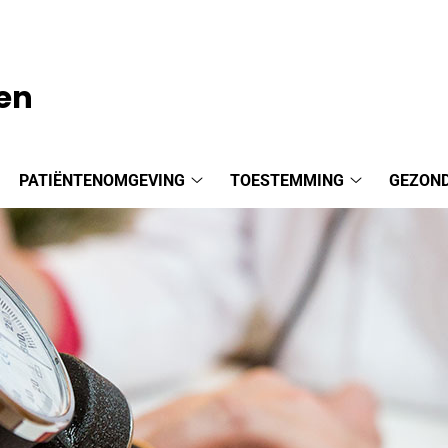
en
PATIËNTENOMGEVING
TOESTEMMING
GEZOND
aktijkinformatie
Patiëntenomgeving
Toestemmin
ubmenu
submenu
submenu