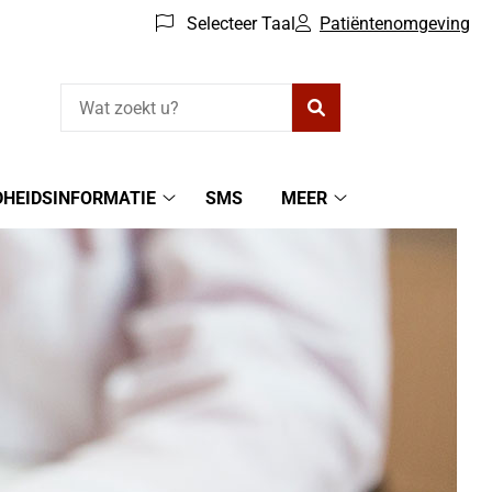
Selecteer Taal
Patiëntenomgeving
Zoeken
HEIDSINFORMATIE
SMS
MEER
g
Gezondheidsinformatie
Meer
submenu
submenu