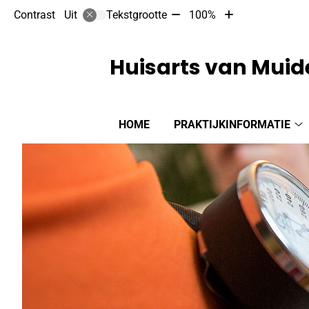
Tekst
Tekst
Contrast
Tekstgrootte
100%
Uit
verkleinen
vergroten
met
met
10%
10%
Huisarts van Muid
Hoofdmenu
HOME
PRAKTIJKINFORMATIE
Pr
s