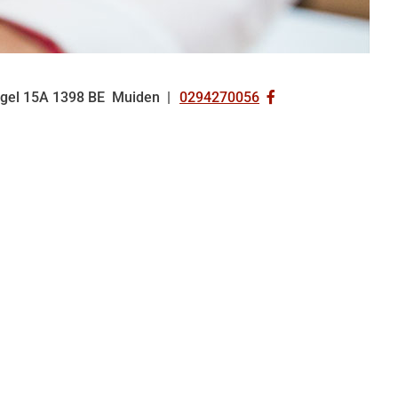
Bezoek
gel
15A
1398 BE
Muiden
0294270056
Tel:
onze
facebook
pagina