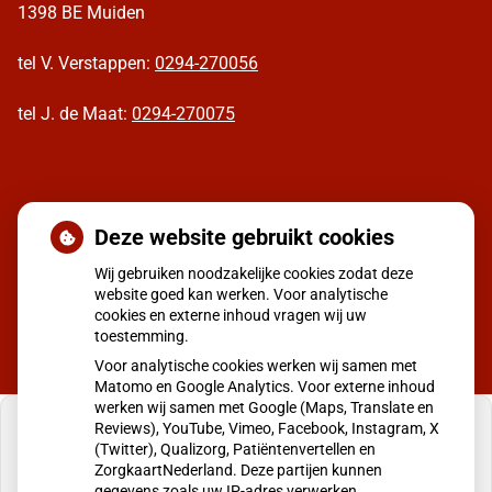
1398 BE Muiden
tel V. Verstappen:
0294-270056
tel J. de Maat:
0294-270075
Moet ik naar de dokter
Deze website gebruikt cookies
Wij gebruiken noodzakelijke cookies zodat deze
website goed kan werken. Voor analytische
cookies en externe inhoud vragen wij uw
toestemming.
Voor analytische cookies werken wij samen met
Matomo en Google Analytics. Voor externe inhoud
werken wij samen met Google (Maps, Translate en
Reviews), YouTube, Vimeo, Facebook, Instagram, X
(Twitter), Qualizorg, Patiëntenvertellen en
ZorgkaartNederland. Deze partijen kunnen
gegevens zoals uw IP-adres verwerken.