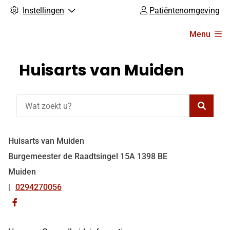
Instellingen
Patiëntenomgeving
Hoofdmenu
Menu
Huisarts van Muiden
Zoeke
Huisarts van Muiden
Burgemeester de Raadtsingel
15A
1398 BE
Muiden
0294270056
Tel:
Bezoek
onze