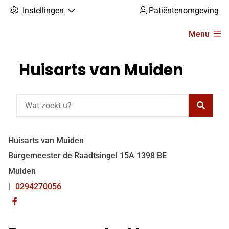
Instellingen
Patiëntenomgeving
Hoofdmenu
Menu
Huisarts van Muiden
Zoeke
Huisarts van Muiden
Burgemeester de Raadtsingel
15A
1398 BE
Muiden
0294270056
Tel:
Bezoek
onze