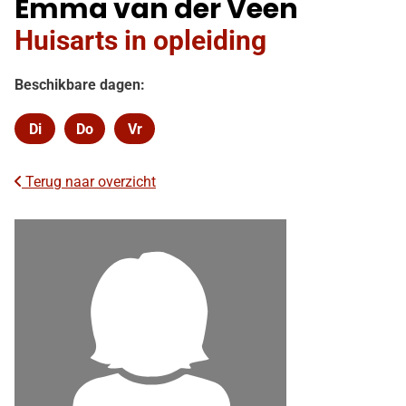
Emma van der Veen
facebook
pagina
Huisarts in opleiding
Beschikbare dagen:
Di
Do
Vr
Dinsdag
Donderdag
Vrijdag
Terug naar overzicht