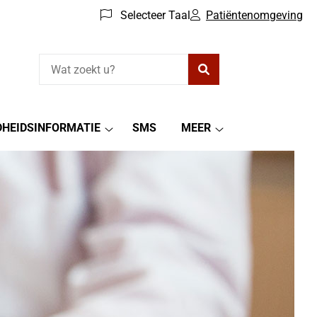
Selecteer Taal
Patiëntenomgeving
Zoeken
HEIDSINFORMATIE
SMS
MEER
g
Gezondheidsinformatie
Meer
submenu
submenu