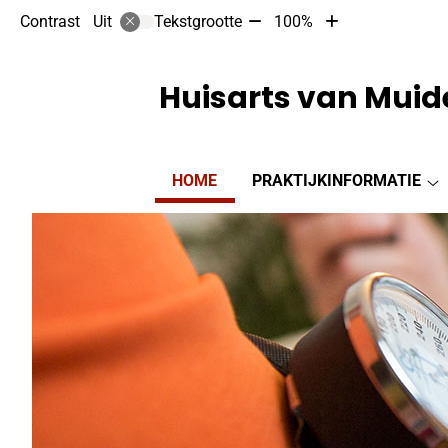
Tekst
Tekst
Contrast
Tekstgrootte
100%
Uit
verkleinen
vergroten
met
met
10%
10%
Huisarts van Muid
Hoofdmenu
HOME
PRAKTIJKINFORMATIE
Pr
s