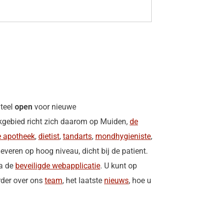
nteel
open
voor nieuwe
erkgebied richt zich daarom op Muiden,
de
e apotheek
,
dietist
,
tandarts
,
mondhygieniste
,
veren op hoog niveau, dicht bij de patient.
ia de
beveiligde webapplicatie
. U kunt op
rder over ons
team
, het laatste
nieuws
, hoe u