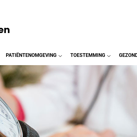
en
PATIËNTENOMGEVING
TOESTEMMING
GEZOND
aktijkinformatie
Patiëntenomgeving
Toestemmin
ubmenu
submenu
submenu