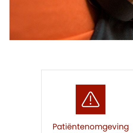
Snel
naar
Patiëntenomgeving