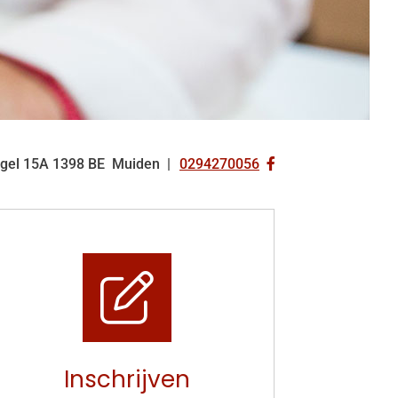
Bezoek
gel
15A
1398 BE
Muiden
0294270056
Tel:
onze
facebook
pagina
Inschrijven